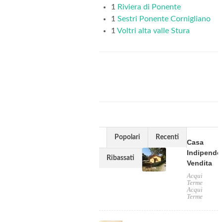
1
Riviera di Ponente
1
Sestri Ponente Cornigliano
1
Voltri alta valle Stura
Popolari
Recenti
Casa
Indipende
Ribassati
Vendita
Acqui
Terme
Acqui
Terme