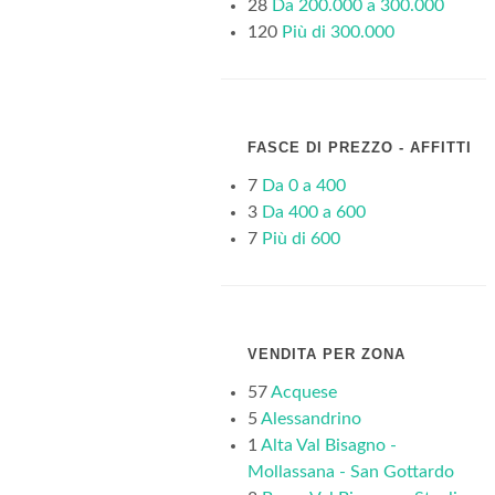
28
Da 200.000 a 300.000
120
Più di 300.000
FASCE DI PREZZO - AFFITTI
7
Da 0 a 400
3
Da 400 a 600
7
Più di 600
VENDITA PER ZONA
57
Acquese
5
Alessandrino
1
Alta Val Bisagno -
Mollassana - San Gottardo