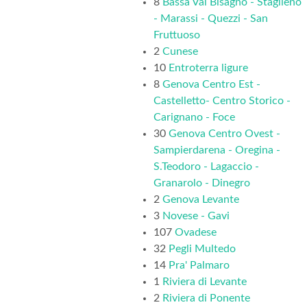
8
Bassa Val Bisagno - Staglieno
- Marassi - Quezzi - San
Fruttuoso
2
Cunese
10
Entroterra ligure
8
Genova Centro Est -
Castelletto- Centro Storico -
Carignano - Foce
30
Genova Centro Ovest -
Sampierdarena - Oregina -
S.Teodoro - Lagaccio -
Granarolo - Dinegro
2
Genova Levante
3
Novese - Gavi
107
Ovadese
32
Pegli Multedo
14
Pra' Palmaro
1
Riviera di Levante
2
Riviera di Ponente