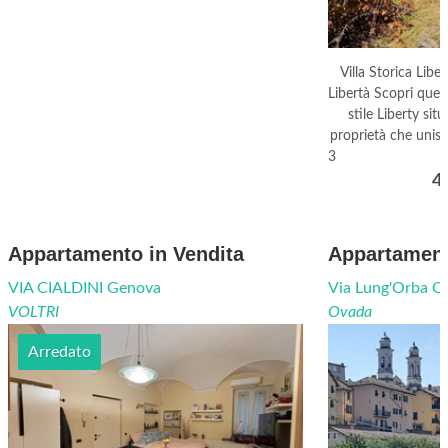
Villa Storica Liber
Libertà Scopri quest
stile Liberty sit
proprietà che unisc
3
4
Appartamento in Vendita
Appartament
VIA CIALDINI Genova
Via Lung'Orba O
VOLTRI
Ovada
Arredato