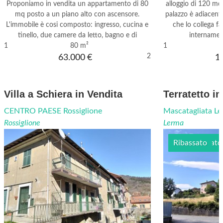
Proponiamo in vendita un appartamento di 80
alloggio di 120 m
mq posto a un piano alto con ascensore.
palazzo è adiacent
L'immobile è cosi composto: ingresso, cucina e
che lo collega f
tinello, due camere da letto, bagno e di
internamen
1
80 m²
1
2
63.000
€
1
Villa a Schiera in Vendita
Terratetto i
CENTRO PAESE Rossiglione
Mascatagliata L
Rossiglione
Lerma
Semi arredato
Ribassato