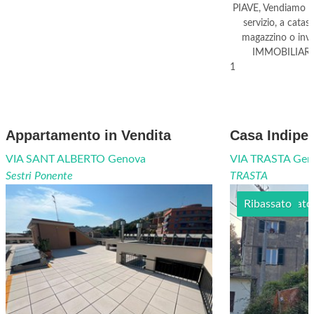
PIAVE, Vendiamo Lo
servizio, a catas
magazzino o inve
IMMOBILIARE
1
Appartamento in Vendita
Casa Indipen
VIA SANT ALBERTO Genova
VIA TRASTA Gen
Sestri Ponente
TRASTA
Semi arredato
Ribassato