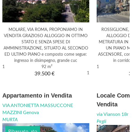
MOLARE, VIA ROMA, PROPONIAMO IN
ROSSIGLIONE, 
VENDITA GRAZIOSO ALLOGGIO IN OTTIMO
ALLOGGIO DI
STATO E SENZA SPESE DI
METRATURA IN 
AMMINISTRAZIONE, SITUATO AL SECONDO
UN PIANO M
ED ULTIMO PIANO e composto come segue:
ASCENSORE, compo
ingresso in disimpegno, grande cuc
in corrido
1
92 m²
1
1
39.500
€
3
Appartamento in Vendita
Locale Comm
Vendita
VIA ANTONIETTA MASSUCCONE
MAZZINI Genova
via Vianson 18r
MURTA
Pegli
Semi arredato
Ribassato