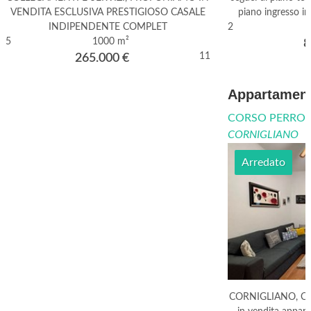
VENDITA ESCLUSIVA PRESTIGIOSO CASALE
piano ingresso i
INDIPENDENTE COMPLET
2
5
1000 m²
8
11
265.000
€
Appartament
CORSO PERRON
CORNIGLIANO
Arredato
CORNIGLIANO, CO