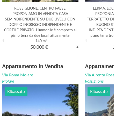
ROSSIGLIONE, CENTRO PAESE,
LERMA, LOCA
PROPONIAMO IN VENDITA CASA
PROPONIAM
SEMINDIPENDENTE SU DUE LIVELLI CON
TERRATETTO DIS
DOPPIO INGRESSO INDIPENDENTE E
BUONO ST
CORTILE PRIVATO. L'immobile è composto al
INDIPENDENTE c
piano terra da due locali attualmente
piano terra trov
1
140 m²
1
2
50.000
€
2
Appartamento in Vendita
Appartament
Via Roma Molare
Via Airenta Rossi
Molare
Rossiglione
Ribassato
Ribassato