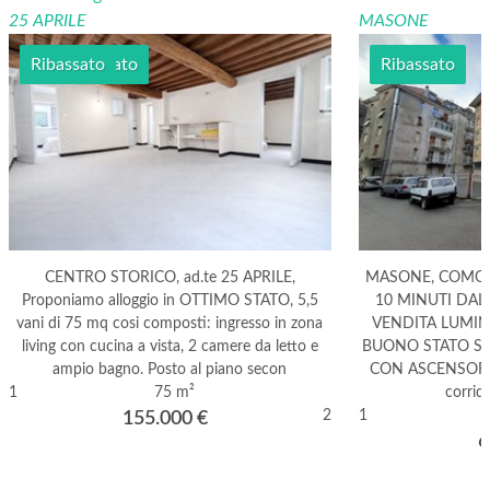
25 APRILE
MASONE
Semi arredato
Ribassato
Ribassato
CENTRO STORICO, ad.te 25 APRILE,
MASONE, COMOD
Proponiamo alloggio in OTTIMO STATO, 5,5
10 MINUTI DAL
vani di 75 mq cosi composti: ingresso in zona
VENDITA LUMI
living con cucina a vista, 2 camere da letto e
BUONO STATO SI
ampio bagno. Posto al piano secon
CON ASCENSORE c
1
75 m²
corrid
2
1
155.000
€
6