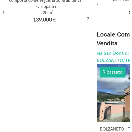
composta come segue: la zona abitativa,
1
sviluppata i
8
1
220 m²
3
139.000
€
Locale Comm
Vendita
via San Donà di 
BOLZANETO/TR
Ribassato
BOLZANETO - TR