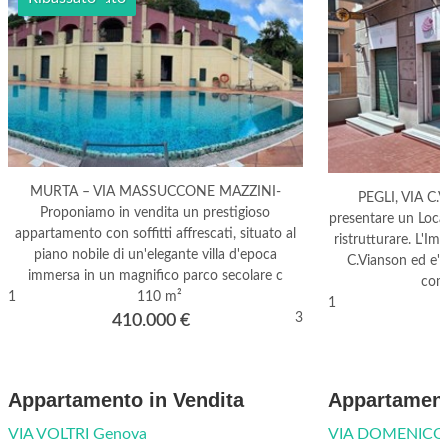
MURTA – VIA MASSUCCONE MAZZINI-
PEGLI, VIA C.V
Proponiamo in vendita un prestigioso
presentare un Loca
appartamento con soffitti affrescati, situato al
ristrutturare. L'Imm
piano nobile di un'elegante villa d'epoca
C.Vianson ed e' a
immersa in un magnifico parco secolare c
comm
1
110 m²
1
3
410.000
€
Appartamento in Vendita
Appartament
VIA VOLTRI Genova
VIA DOMENICO 