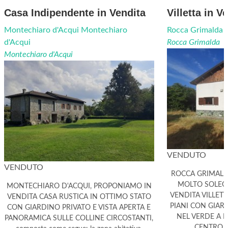
Casa Indipendente in Vendita
Villetta in V
Montechiaro d'Acqui Montechiaro
Rocca Grimalda 
d'Acqui
Rocca Grimalda
Montechiaro d'Acqui
VENDUTO
VENDUTO
ROCCA GRIMALDA
MOLTO SOLEG
MONTECHIARO D'ACQUI, PROPONIAMO IN
VENDITA VILLET
VENDITA CASA RUSTICA IN OTTIMO STATO
PIANI CON GIAR
CON GIARDINO PRIVATO E VISTA APERTA E
NEL VERDE A 
PANORAMICA SULLE COLLINE CIRCOSTANTI,
CENTRO P