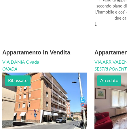
in vendita appar
secondo piano di 
L'immobile è così c
due came
1
Appartamento in Vendita
Appartament
VIA DANIA Ovada
VIA ARRIVABEN
OVADA
SESTRI PONENT
Ribassato
Arredato