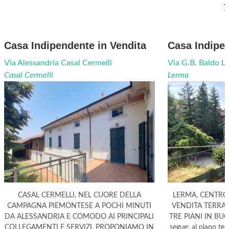
7
Casa Indipendente in Vendita
Casa Indipen
Via Alessandria Casal Cermelli
Via G.B. Baldo L
Casal Cermelli
Lerma
CASAL CERMELLI, NEL CUORE DELLA
LERMA, CENTRO
CAMPAGNA PIEMONTESE A POCHI MINUTI
VENDITA TERRA
DA ALESSANDRIA E COMODO AI PRINCIPALI
TRE PIANI IN BU
COLLEGAMENTI E SERVIZI, PROPONIAMO IN
segue: al piano ter