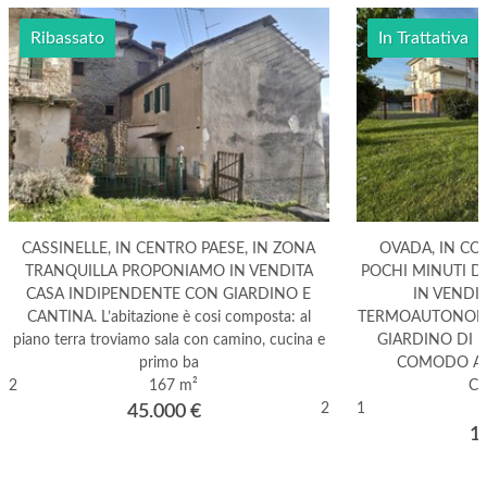
Ribassato
In Trattativa
CASSINELLE, IN CENTRO PAESE, IN ZONA
OVADA, IN CO
TRANQUILLA PROPONIAMO IN VENDITA
POCHI MINUTI 
CASA INDIPENDENTE CON GIARDINO E
IN VENDI
CANTINA. L’abitazione è cosi composta: al
TERMOAUTONOMO
piano terra troviamo sala con camino, cucina e
GIARDINO DI P
primo ba
COMODO ALL
2
167 m²
C
2
1
45.000
€
1