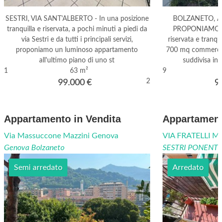
SESTRI, VIA SANT'ALBERTO - In una posizione
BOLZANETO, A
tranquilla e riservata, a pochi minuti a piedi da
PROPONIAMO IN
via Sestri e da tutti i principali servizi,
riservata e tranqui
proponiamo un luminoso appartamento
700 mq commerciali
all'ultimo piano di uno st
suddivisa in
1
63 m²
9
2
99.000
€
9
Appartamento in Vendita
Appartament
Via Massuccone Mazzini Genova
VIA FRATELLI M
Genova Bolzaneto
SESTRI PONENT
Semi arredato
Arredato