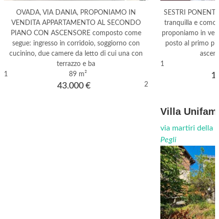
OVADA, VIA DANIA, PROPONIAMO IN
SESTRI PONENTE,
VENDITA APPARTAMENTO AL SECONDO
tranquilla e comod
PIANO CON ASCENSORE composto come
proponiamo in vend
segue: ingresso in corridoio, soggiorno con
posto al primo pia
cucinino, due camere da letto di cui una con
ascens
terrazzo e ba
1
1
89 m²
1
2
43.000
€
Villa Unifami
via martiri della 
Pegli