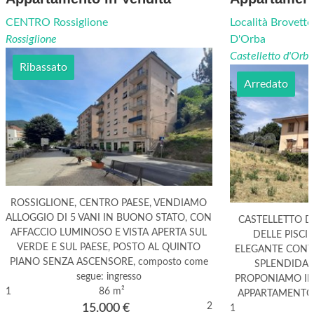
CENTRO Rossiglione
Località Brovetto
Rossiglione
D'Orba
Castelletto d'Orba
Ribassato
Arredato
ROSSIGLIONE, CENTRO PAESE, VENDIAMO
ALLOGGIO DI 5 VANI IN BUONO STATO, CON
CASTELLETTO D
AFFACCIO LUMINOSO E VISTA APERTA SUL
DELLE PISCI
VERDE E SUL PAESE, POSTO AL QUINTO
ELEGANTE CONT
PIANO SENZA ASCENSORE, composto come
SPLENDIDA V
segue: ingresso
PROPONIAMO IN
1
86 m²
APPARTAMENTO
2
15.000
€
1