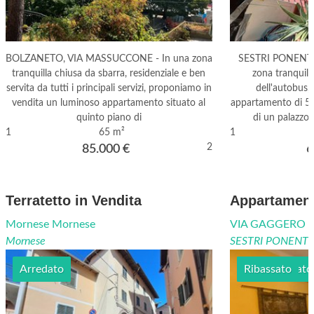
BOLZANETO, VIA MASSUCCONE - In una zona
SESTRI PONENTE,
tranquilla chiusa da sbarra, residenziale e ben
zona tranquill
servita da tutti i principali servizi, proponiamo in
dell'autobus,
vendita un luminoso appartamento situato al
appartamento di 5,5
quinto piano di
di un palazzo 
1
65 m²
1
2
85.000
€
6
Terratetto in Vendita
Appartament
Mornese Mornese
VIA GAGGERO G
Mornese
SESTRI PONENT
Arredato
Semi arredato
Ribassato