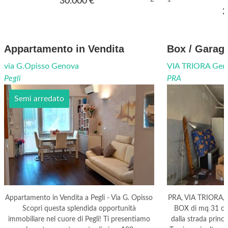
30.000
€
2
Appartamento in Vendita
Box / Garage
via G.Opisso Genova
VIA TRIORA Gen
Pegli
PRA
Semi arredato
Appartamento in Vendita a Pegli - Via G. Opisso
PRA, VIA TRIORA
Scopri questa splendida opportunità
BOX di mq 31 cata
immobiliare nel cuore di Pegli! Ti presentiamo
dalla strada princi