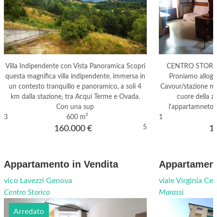
Villa Indipendente con Vista Panoramica Scopri
CENTRO STORI
questa magnifica villa indipendente, immersa in
Proniamo alloggi
un contesto tranquillo e panoramico, a soli 4
Cavour/stazione me
km dalla stazione, tra Acqui Terme e Ovada.
cuore della zo
Con una sup
l'appartamneto
3
600 m²
1
5
160.000
€
1
Appartamento in Vendita
Appartament
vico Lavezzi Genova
viale Virginia Ce
Centro Storico
Marassi
Arredato