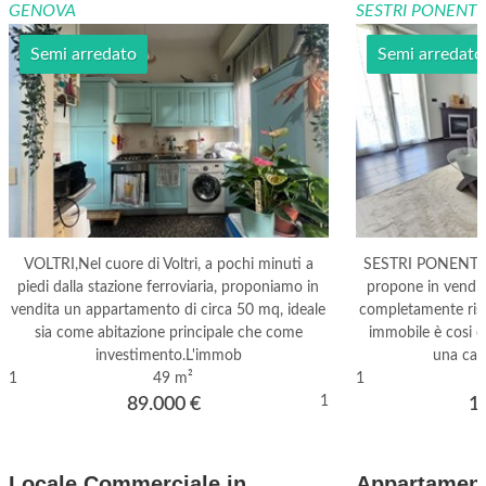
GENOVA
SESTRI PONENT
Semi arredato
Semi arredato
VOLTRI,Nel cuore di Voltri, a pochi minuti a
SESTRI PONENTE
piedi dalla stazione ferroviaria, proponiamo in
propone in vendit
vendita un appartamento di circa 50 mq, ideale
completamente ristr
sia come abitazione principale che come
immobile è cosi c
investimento.L'immob
una cam
1
49 m²
1
1
89.000
€
1
Locale Commerciale in
Appartament