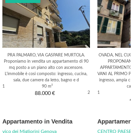
PRA PALMARO, VIA GASPARE MURTOLA.
OVADA, NEL CUO
Proponiamo in vendita un appartamento di 90
PROPONIAMO
mq posto a un piano alto con ascensore.
APPARTAMENTO
L'immobile è cosi composto: ingresso, cucina,
VANI AL PRIMO PI
sala, due camere da letto, bagno e d
ingresso, ampia cu
1
90 m²
cam
2
1
88.000
€
4
Appartamento in Vendita
Appartament
vico dei Migliorini Genova
CENTRO PAESE 