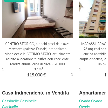
CENTRO STORICO, a pochi passi da piazza
MARASSI, BRACELL
Matteotti (palazzo Ducale) proponiamo
96 mq cosi compo
Monolocale in OTTIMO STATO, attualmente
cucina abitabile
adibito a locazione turistica con eccellente
ampia dispensa, 2 b
rendita annua lorda di circa € 20.000
un pia
1
37 m²
1
1
115.000
€
1
Casa Indipendente in Vendita
Appartament
Cassinelle Cassinelle
Ovada Ovada
Cassinelle
Ovada