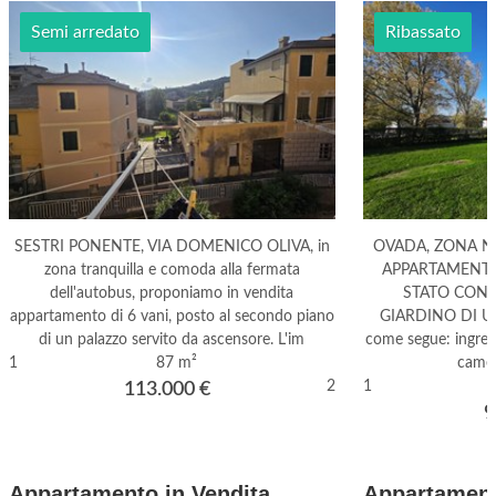
Semi arredato
Ribassato
SESTRI PONENTE, VIA DOMENICO OLIVA, in
OVADA, ZONA N
zona tranquilla e comoda alla fermata
APPARTAMENTO 
dell'autobus, proponiamo in vendita
STATO CON 
appartamento di 6 vani, posto al secondo piano
GIARDINO DI U
di un palazzo servito da ascensore. L'im
come segue: ingress
1
87 m²
camer
2
1
113.000
€
9
Appartamento in Vendita
Appartament