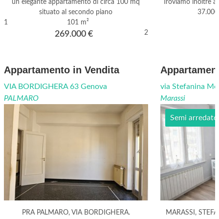
un elegante appartamento di circa 100 mq
Troviamo inoltre a
situato al secondo piano
37.000
1
101 m²
2
269.000
€
Appartamento in Vendita
Appartament
VIA BORDIGHERA 63 Genova
via Stefanina M
PALMARO
Marassi
Semi arredato
PRA PALMARO, VIA BORDIGHERA.
MARASSI, STEF