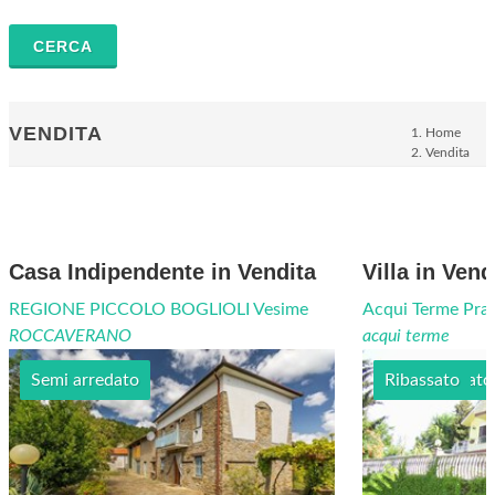
VENDITA
Home
Vendita
Casa Indipendente in Vendita
Villa in Vend
REGIONE PICCOLO BOGLIOLI Vesime
Acqui Terme Pra
ROCCAVERANO
acqui terme
Semi arredato
Semi arredato
Ribassato