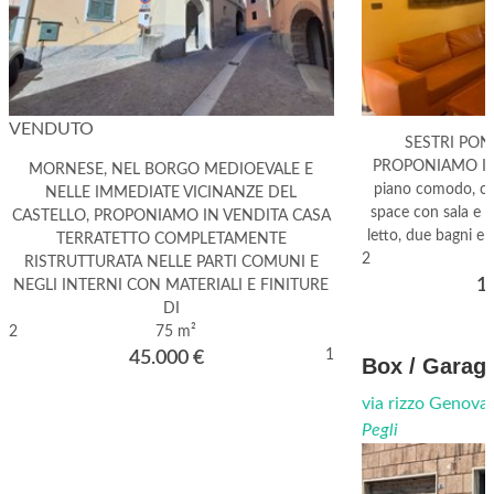
VENDUTO
SESTRI PON
PROPONIAMO IN 
MORNESE, NEL BORGO MEDIOEVALE E
piano comodo, co
NELLE IMMEDIATE VICINANZE DEL
space con sala e c
CASTELLO, PROPONIAMO IN VENDITA CASA
letto, due bagni e
TERRATETTO COMPLETAMENTE
2
RISTRUTTURATA NELLE PARTI COMUNI E
1
NEGLI INTERNI CON MATERIALI E FINITURE
DI
2
75 m²
1
45.000
€
Box / Garage
via rizzo Genova
Pegli