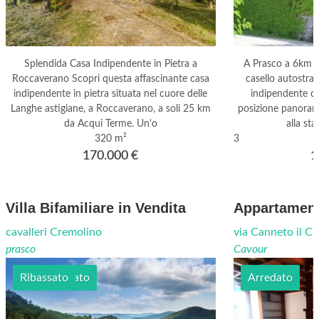
Splendida Casa Indipendente in Pietra a
A Prasco a 6km 
Roccaverano Scopri questa affascinante casa
casello autostrad
indipendente in pietra situata nel cuore delle
indipendente co
Langhe astigiane, a Roccaverano, a soli 25 km
posizione panoram
da Acqui Terme. Un'o
alla sta
320 m²
3
170.000
€
1
Villa Bifamiliare in Vendita
Appartament
cavalleri Cremolino
via Canneto il C
prasco
Cavour
Semi arredato
Ribassato
Arredato