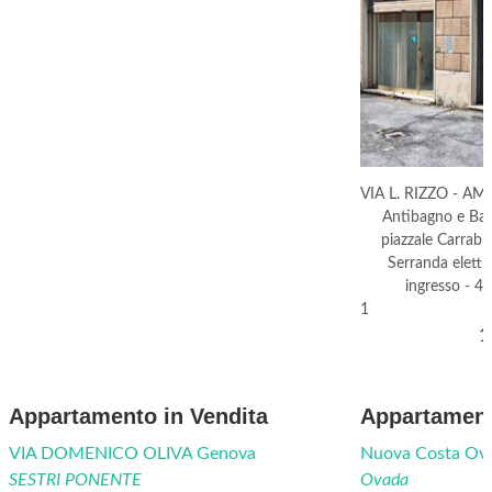
VIA L. RIZZO - AM
Antibagno e Ba
piazzale Carrab
Serranda elettr
ingresso - 4
1
1
Appartamento in Vendita
Appartament
VIA DOMENICO OLIVA Genova
Nuova Costa Ov
SESTRI PONENTE
Ovada