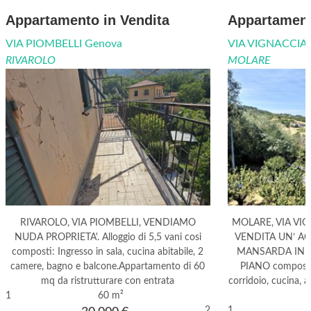
Appartamento in Vendita
Appartament
VIA PIOMBELLI Genova
VIA VIGNACCIA 
RIVAROLO
MOLARE
RIVAROLO, VIA PIOMBELLI, VENDIAMO
MOLARE, VIA VI
NUDA PROPRIETA'. Alloggio di 5,5 vani cosi
VENDITA UN’ A
composti: Ingresso in sala, cucina abitabile, 2
MANSARDA IN 
camere, bagno e balcone.Appartamento di 60
PIANO composta
mq da ristrutturare con entrata
corridoio, cucina, 
1
60 m²
2
1