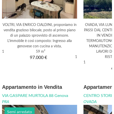
VOLTRI, VIA ENRICO CIALDINI, proponiamo in
OVADA, VIA LUN
vendita grazioso bilocale, posto al primo piano
PASSI DAL CENT
di un palazzo sprovvisto di ascensore.
IN VENDI
L'immobile è così composto: Ingresso alla
TERMOAUTONOM
genovese con cucina a vista,
MANUTENZION
1
59 m²
LAVORI D
1
RIST
97.000
€
1
6
Appartamento in Vendita
Appartament
VIA GASPARE MURTOLA 88 Genova
CENTRO STORI
PRA
OVADA
Semi arredato